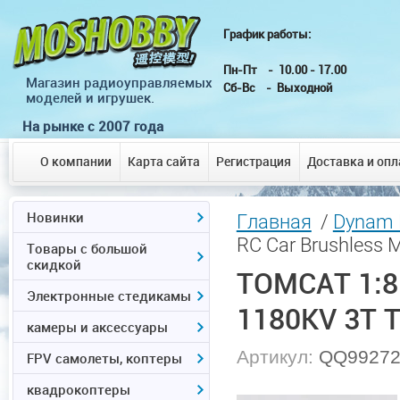
График работы: г.
Пн-Пт - 10.00 - 
Магазин радиоуправляемых
Сб-Вс - Выходной
моделей и игрушек.
На рынке с 2007 года
О компании
Карта сайта
Регистрация
Доставка и опл
Новинки
Главная
/
Dynam 
RC Car Brushless 
Товары с большой
скидкой
TOMCAT 1:8 
Электронные стедикамы
1180KV 3T 
камеры и аксессуары
Артикул:
QQ9927
FPV самолеты, коптеры
квадрокоптеры