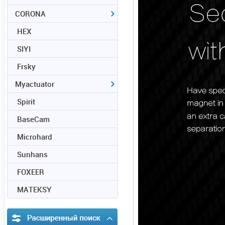
CORONA
HEX
SIYI
Frsky
Myactuator
Spirit
BaseCam
Microhard
Sunhans
FOXEER
MATEKSY
Расширенный поиск