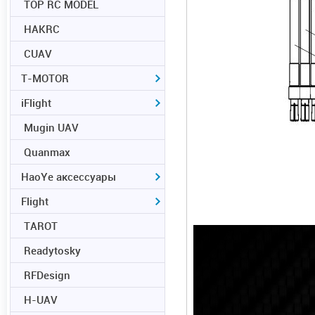
TOP RC MODEL
HAKRC
CUAV
T-MOTOR
iFlight
Mugin UAV
Quanmax
HaoYe аксессуары
Flight
TAROT
Readytosky
RFDesign
H-UAV