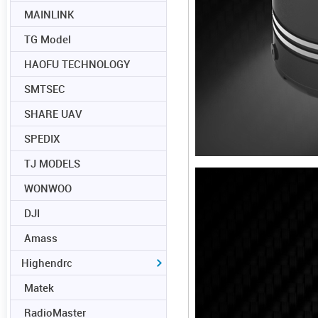
MAINLINK
TG Model
HAOFU TECHNOLOGY
SMTSEC
SHARE UAV
SPEDIX
TJ MODELS
WONWOO
DJI
Amass
Highendrc
Matek
RadioMaster