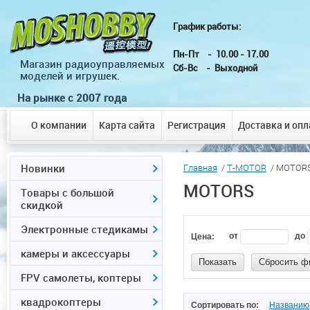
График работы: г.
Пн-Пт - 10.00 - 
Магазин радиоуправляемых
Сб-Вс - Выходной
моделей и игрушек.
На рынке с 2007 года
О компании
Карта сайта
Регистрация
Доставка и опл
Новинки
Главная
/
T-MOTOR
/ MOTOR
MOTORS
Товары с большой
скидкой
Электронные стедикамы
от
до
Цена:
камеры и аксессуары
Показать
Сбросить ф
FPV самолеты, коптеры
квадрокоптеры
Сортировать по:
Названию