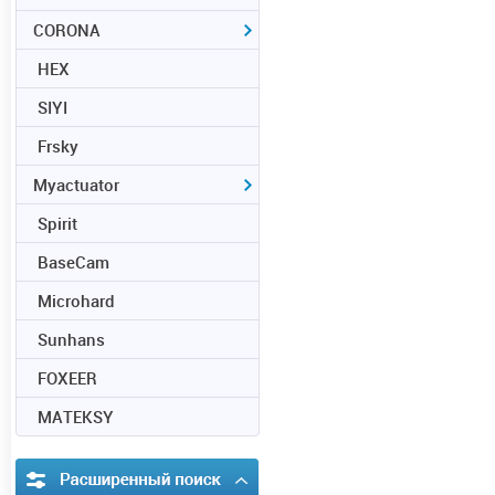
CORONA
HEX
SIYI
Frsky
Myactuator
Spirit
BaseCam
Microhard
Sunhans
FOXEER
MATEKSY
Расширенный поиск