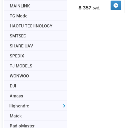
MAINLINK
8 357
руб.
TG Model
HAOFU TECHNOLOGY
SMTSEC
SHARE UAV
SPEDIX
TJ MODELS
WONWOO
DJI
Amass
Highendrc
Matek
RadioMaster