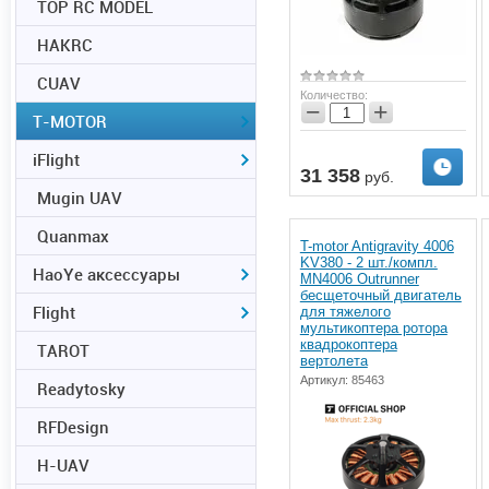
TOP RC MODEL
HAKRC
CUAV
Количество:
−
+
T-MOTOR
iFlight
31 358
руб.
Mugin UAV
Quanmax
T-motor Antigravity 4006
KV380 - 2 шт./компл.
HaoYe аксессуары
MN4006 Outrunner
бесщеточный двигатель
Flight
для тяжелого
мультикоптера ротора
квадрокоптера
TAROT
вертолета
Артикул:
85463
Readytosky
RFDesign
H-UAV