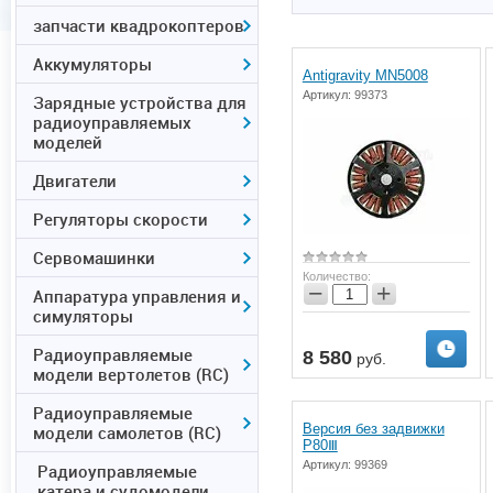
запчасти квадрокоптеров
Аккумуляторы
Antigravity MN5008
Артикул:
99373
Зарядные устройства для
радиоуправляемых
моделей
Двигатели
Регуляторы скорости
Сервомашинки
Количество:
−
+
Аппаратура управления и
симуляторы
Радиоуправляемые
8 580
руб.
модели вертолетов (RC)
Радиоуправляемые
Версия без задвижки
модели самолетов (RC)
P80Ⅲ
Артикул:
99369
Радиоуправляемые
катера и судомодели