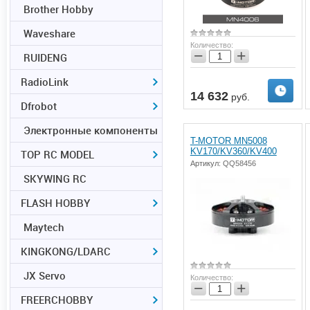
Brother Hobby
Waveshare
Количество:
−
+
RUIDENG
RadioLink
14 632
руб.
Dfrobot
Электронные компоненты
T-MOTOR MN5008
KV170/KV360/KV400
TOP RC MODEL
Артикул:
QQ58456
SKYWING RC
FLASH HOBBY
Maytech
KINGKONG/LDARC
JX Servo
Количество:
−
+
FREERCHOBBY