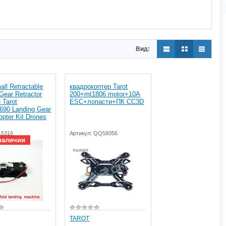
Вид:
all Retractable
квадрокоптер Tarot
Gear Retractor
200+mt1806 motor+10A
 Tarot
ESC+лопасти+ПК CC3D
/690 Landing Gear
pter Kit Drones
15316
Артикул:
QQ58056
наличии
TAROT