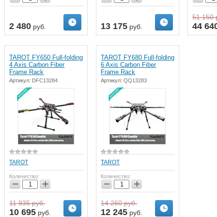
51 150
2 480
13 175
44 64
руб.
руб.
TAROT FY650 Full-folding
TAROT FY680 Full-folding
4 Axis Carbon Fiber
6 Axis Carbon Fiber
Frame Rack
Frame Rack
Артикул:
DFC13284
Артикул:
QQ13283
TAROT
TAROT
Количество:
Количество:
−
+
−
+
11 935
руб.
14 260
руб.
10 695
12 245
руб.
руб.