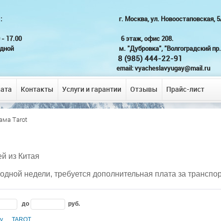
аботы: г. Москва, ул. Новоостаповская, 5/
 10.00 - 17.00 6 этаж, офис 208.
дной
м. "Дубровка", "Волгоградский пр.
8 (985) 444-22-91
email: vyacheslavyugay@mail.ru
лата
Контакты
Услуги и гарантии
Отзывы
Прайс-лист
ама Tarot
ей из Китая
 одной недели, требуется дополнительная плата за транспо
до
руб.
y
TAROT