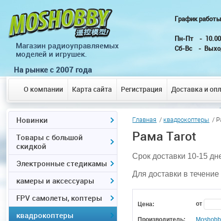
График р
Пн-Пт -
Магазин радиоуправляемых
Сб-Вс - Выхо
моделей и игрушек.
На рынке с 2007 года
О компании
Карта сайта
Регистрация
Доставка и оп
Новинки
Главная
/
квадрокоптеры
/ Р
Рама Tarot
Товары с большой
скидкой
Срок доставки 10-15 дн
Электронные стедикамы
Для доставки в течение
камеры и аксессуары
FPV самолеты, коптеры
от
Цена:
квадрокоптеры
Производитель:
Moshobb