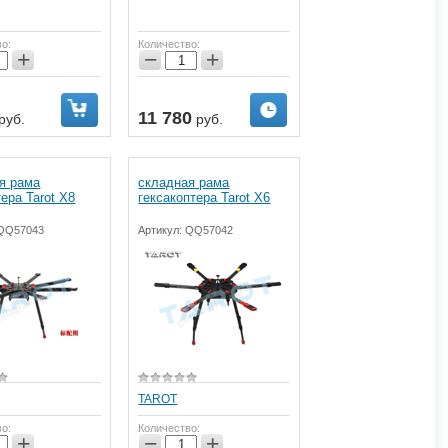
во:
Количество:
+
−
+
11 780
руб.
руб.
я рама
складная рама
ера Tarot X8
гексакоптера Tarot X6
QQ57043
Артикул:
QQ57042
TAROT
во:
Количество:
+
−
+