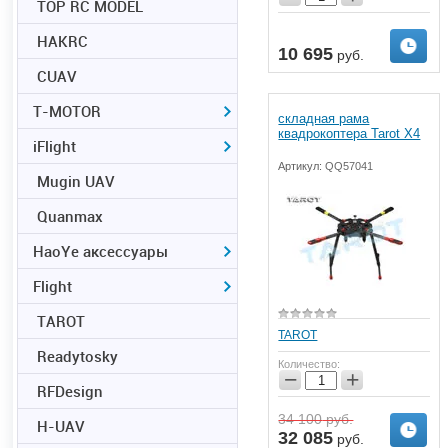
TOP RC MODEL
HAKRC
аказ
Предзаказ
10 695
руб.
CUAV
T-MOTOR
складная рама
квадрокоптера Tarot X4
iFlight
Артикул:
QQ57041
Mugin UAV
Quanmax
HaoYe аксессуары
Flight
TAROT
TAROT
Readytosky
Количество:
−
+
RFDesign
34 100
руб.
H-UAV
32 085
руб.