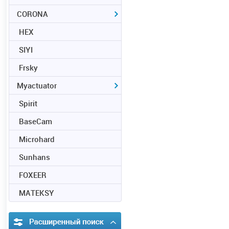
CORONA
HEX
SIYI
Frsky
Myactuator
Spirit
BaseCam
Microhard
Sunhans
FOXEER
MATEKSY
Расширенный поиск