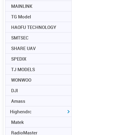
MAINLINK
TG Model
HAOFU TECHNOLOGY
SMTSEC
SHARE UAV
SPEDIX
TJ MODELS
WONWOO
DJI
Amass
Highendrc
Matek
RadioMaster