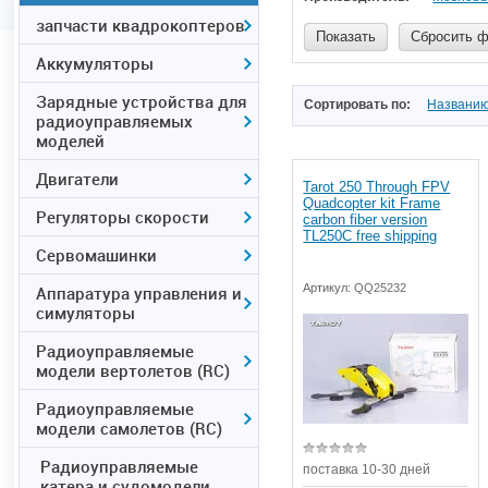
запчасти квадрокоптеров
Показать
Сбросить 
Аккумуляторы
Зарядные устройства для
Сортировать по:
Названи
радиоуправляемых
моделей
Двигатели
Tarot 250 Through FPV
Quadcopter kit Frame
Регуляторы скорости
carbon fiber version
TL250C free shipping
Сервомашинки
Артикул:
QQ25232
Аппаратура управления и
симуляторы
Радиоуправляемые
модели вертолетов (RC)
Радиоуправляемые
модели самолетов (RC)
Радиоуправляемые
поставка 10-30 дней
катера и судомодели