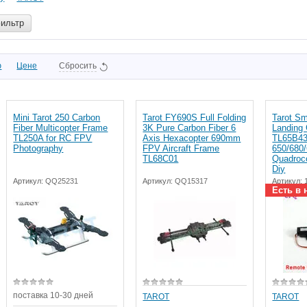
фильтр
ю
Цене
Сбросить
Mini Tarot 250 Carbon
Tarot FY690S Full Folding
Tarot Sm
Fiber Multicopter Frame
3K Pure Carbon Fiber 6
Landing 
TL250A for RC FPV
Axis Hexacopter 690mm
TL65B43
Photography
FPV Aircraft Frame
650/680
TL68C01
Quadroco
Diy
Артикул:
QQ25231
Артикул:
QQ15317
Артикул:
Есть в 
поставка 10-30 дней
TAROT
TAROT