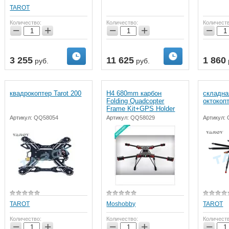
TAROT
Количество:
Количество:
Количест
−
+
−
+
−
3 255
11 625
1 860
руб.
руб.
квадрокоптер Tarot 200
H4 680mm карбон
складна
Folding Quadcopter
октокопт
Frame Kit+GPS Holder
Артикул:
QQ58054
Артикул:
QQ58029
Артикул:
TAROT
Moshobby
TAROT
Количество:
Количество:
Количест
−
+
−
+
−