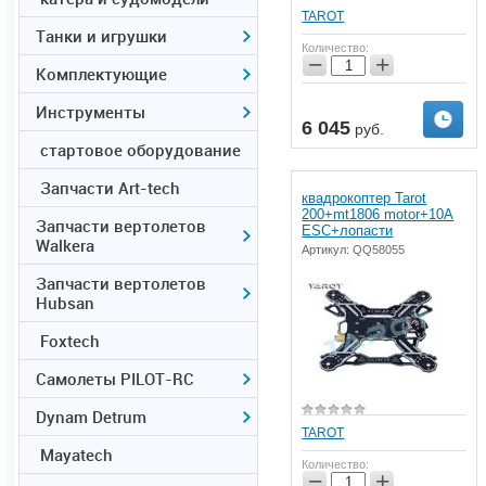
TAROT
Танки и игрушки
Количество:
−
+
Комплектующие
Инструменты
ь
Предзаказ
6 045
руб.
стартовое оборудование
Запчасти Art-tech
квадрокоптер Tarot
200+mt1806 motor+10A
Запчасти вертолетов
ESC+лопасти
Walkera
Артикул:
QQ58055
Запчасти вертолетов
Hubsan
Foxtech
Самолеты PILOT-RC
Dynam Detrum
TAROT
Mayatech
Количество:
−
+