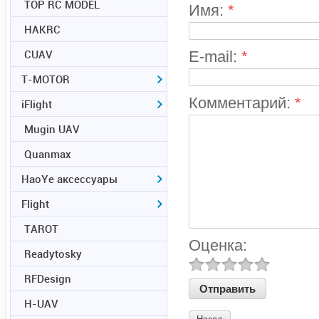
TOP RC MODEL
Имя:
*
HAKRC
CUAV
E-mail:
*
T-MOTOR
Комментарий:
*
iFlight
Mugin UAV
Quanmax
HaoYe аксессуары
Flight
TAROT
Оценка:
Readytosky
RFDesign
H-UAV