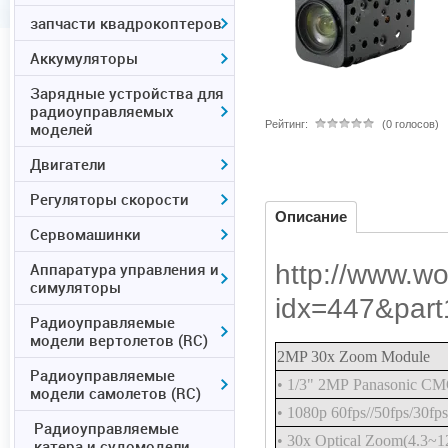
запчасти квадрокоптеров
Аккумуляторы
Зарядные устройства для
радиоуправляемых
Рейтинг:
(0 голосов)
моделей
Двигатели
Регуляторы скорости
Описание
Сервомашинки
Аппаратура управления и
http://www.w
симуляторы
idx=447&part
Радиоуправляемые
модели вертолетов (RC)
2MP 30x Zoom Module
Радиоуправляемые
• 1/3" 2MP Panasonic CM
модели самолетов (RC)
• 1080p 60fps//50fps/30fps
Радиоуправляемые
• 30x Optical Zoom(4.3~
катера и судомодели