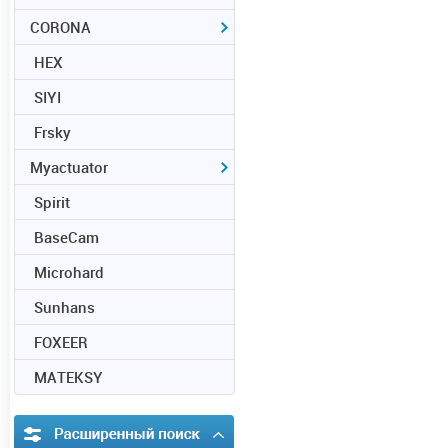
CORONA
HEX
SIYI
Frsky
Myactuator
Spirit
BaseCam
Microhard
Sunhans
FOXEER
MATEKSY
Расширенный поиск