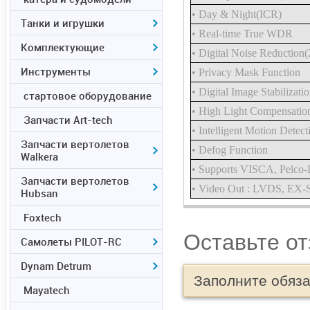
• Day & Night(ICR)
Танки и игрушки
• Real-time True WDR
Комплектующие
• Digital Noise Reductio
Инструменты
• Privacy Mask Function
• Digital Image Stabilizati
стартовое оборудование
• High Light Compensatio
Запчасти Art-tech
• Intelligent Motion Detect
Запчасти вертолетов
• Defog Function
Walkera
• Supports VISCA, Pelco-
Запчасти вертолетов
• Video Out : LVDS, EX
Hubsan
Foxtech
Оставьте о
Самолеты PILOT-RC
Dynam Detrum
Заполните обяз
Mayatech